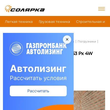
Легкая техника
Грузовая техника
Строительная и д
×
|
|
|
Главная
Строительная и дорожная техника
Погрузчики
Palfinger F3 253 Px 4W
Погрузчики Palfinger F3 253 Px 4W
Сравнить