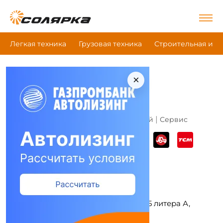
Легкая техника
Грузовая техника
Строительная и д
×
Главная
|
Все компании
|
ГК Атлет
ГК Атлет
Это моя компания
|
|
Компания (дилер)
Магазин запчастей
Сервис
Адрес и режим работы
г Санкт-Петербург, ул Седова, д 5 литера А,
помещ 5-Н