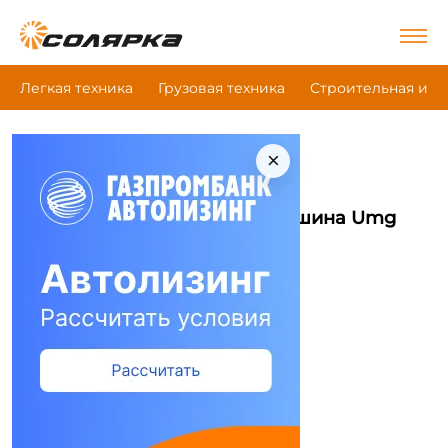
Легкая техника
Грузовая техника
Строительная и д
×
|
|
Главная
Коммунальная техника
|
Снегоуплотнительная машина
Umg Рт9
Снегоуплотнительная машина Umg
Рт9
Сравнить