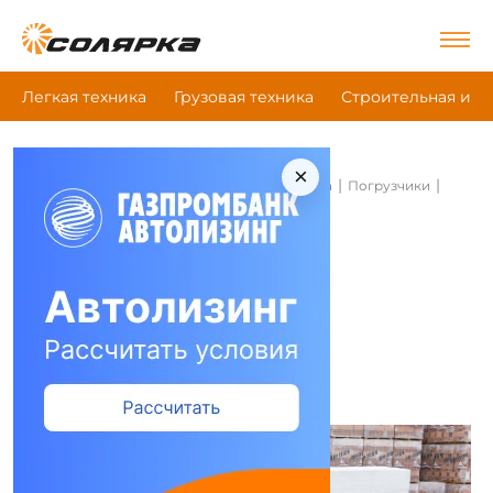
Легкая техника
Грузовая техника
Строительная и д
×
|
|
|
Главная
Строительная и дорожная техника
Погрузчики
Merlo P 32.6 L
Погрузчики Merlo P 32.6 L
Сравнить