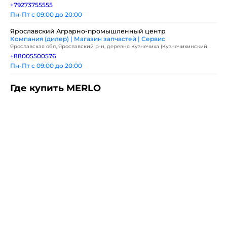
+79273755555
Пн-Пт с 09:00 до 20:00
Ярославский Аграрно-промышленный центр
Компания (дилер) | Магазин запчастей | Сервис
Ярославская обл, Ярославский р-н, деревня Кузнечиха (Кузнечихинский
с.о.), ул Промышленная, д 1, офис 201
+88005500576
Пн-Пт с 09:00 до 20:00
Где купить MERLO