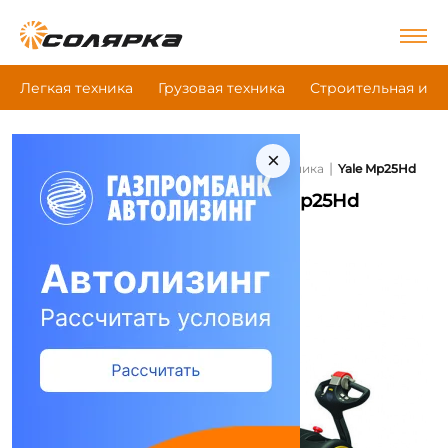
Легкая техника
Грузовая техника
Строительная и д
×
|
|
|
Главная
Грузовая техника
Складская техника
Yale Mp25Hd
Складская техника Yale Mp25Hd
Сравнить