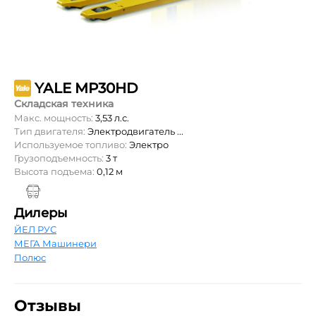
YALE MP30HD
Складская техника
Макс. мощность:
3,53 л.с.
Тип двигателя:
Электродвигатель ...
Используемое топливо:
Электро
Грузоподъемность:
3 т
Высота подъема:
0,12 м
Дилеры
ЙЕЛ РУС
МЕГА Машинери
Полюс
Отзывы