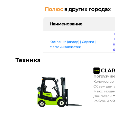
Полюс
в других городах
Наименование
Компания (дилер) | Сервис |
i
Магазин запчастей
s
Техника
Погрузчик
Количество
Объем двиг
Макс. мощн
Двигатель:
Рабочий об