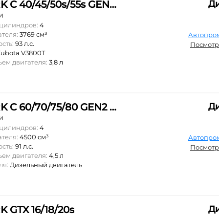
CLARK С 40/45/50s/55s GEN2 Series
Д
и
 цилиндров:
4
ателя:
3769 см³
Автопро
ость:
93 л.с.
Посмотр
ubota V3800T
ъем двигателя:
3,8 л
CLARK C 60/70/75/80 GEN2 Series
Д
и
 цилиндров:
4
ателя:
4500 см³
Автопро
ость:
91 л.с.
Посмотр
ъем двигателя:
4,5 л
ля:
Дизельный двигатель
 GTX 16/18/20s
Д