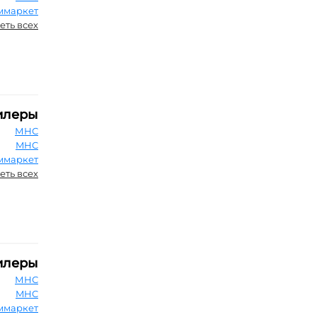
ммаркет
еть всех
илеры
МНС
MHC
ммаркет
еть всех
илеры
МНС
MHC
ммаркет