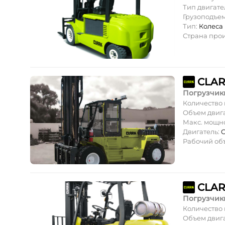
Тип двигате
Грузоподъе
Тип:
Колеса
Страна про
CLARK
Погрузчик
Количество
Объем двиг
Макс. мощн
Двигатель:
C
Рабочий об
CLAR
Погрузчик
Количество
Объем двиг