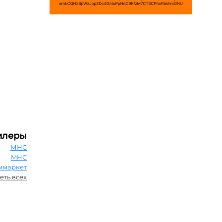
илеры
МНС
MHC
ммаркет
еть всех