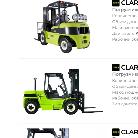
Погрузчик
Количество
Объем двиг
Макс. мощн
Двигатель:
K
Рабочий об
Погрузчик
Количество
Объем двиг
Макс. мощн
Рабочий об
Тип двигате
CLARK