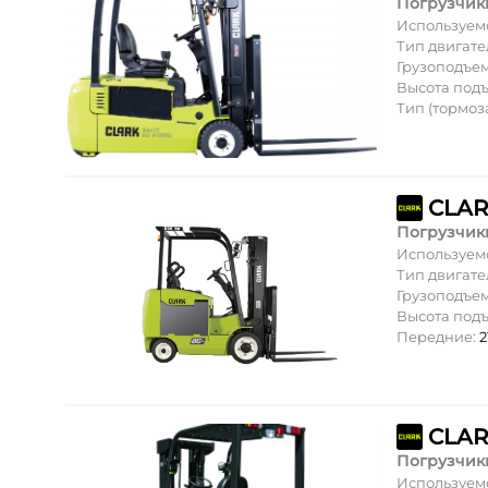
Погрузчик
Используем
Тип двигате
Грузоподъе
Высота под
Тип (тормоз
CLARK
Погрузчик
Используем
Тип двигате
Грузоподъе
Высота под
Передние:
2
CLAR
Погрузчик
Используем