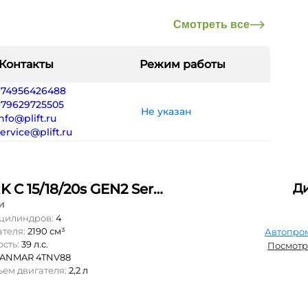
Смотреть все
Контакты
Режим работы
+74956426488
+79629725505
Не указан
nfo@plift.ru
ervice@plift.ru
CLARK C 15/18/20s GEN2 Series
Д
и
 цилиндров:
4
ателя:
2190 см³
Автопро
ость:
39 л.с.
Посмотр
YANMAR 4TNV88
ъем двигателя:
2,2 л