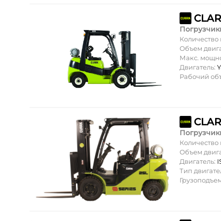
CLAR
Погрузчик
Количество
Объем двиг
Макс. мощн
Двигатель:
Рабочий об
CLAR
Погрузчик
Количество
Объем двиг
Двигатель:
Тип двигате
Грузоподъе