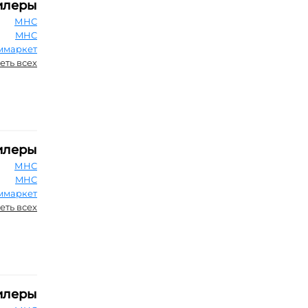
илеры
МНС
MHC
ммаркет
еть всех
илеры
МНС
MHC
ммаркет
еть всех
илеры