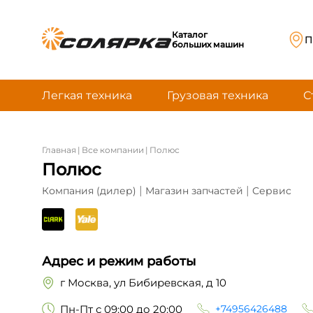
Каталог
П
больших машин
Легкая техника
Грузовая техника
С
Главная
|
Все компании
|
Полюс
Полюс
|
|
Компания (дилер)
Магазин запчастей
Сервис
Адрес и режим работы
г Москва, ул Бибиревская, д 10
Пн-Пт с 09:00 до 20:00
+74956426488