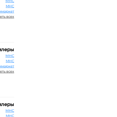
МНС
MHC
ммаркет
еть всех
илеры
МНС
MHC
ммаркет
еть всех
илеры
МНС
MHC