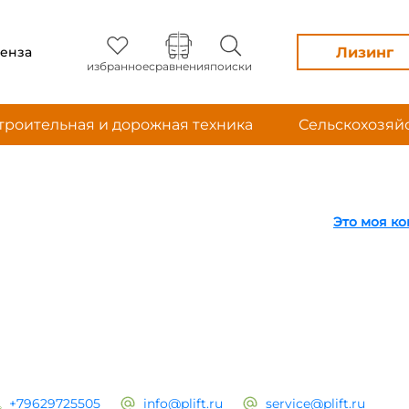
Лизинг
енза
избранное
сравнения
поиски
троительная и дорожная техника
Сельскохозяй
Это моя к
+79629725505
info@plift.ru
service@plift.ru