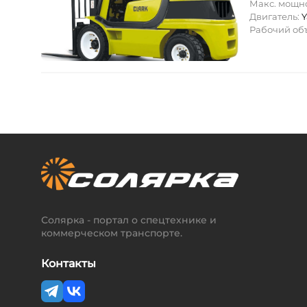
Макс. мощн
Двигатель:
Y
Рабочий об
Солярка - портал о спецтехнике и
коммерческом транспорте.
Контакты