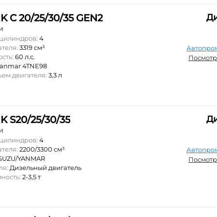
K C 20/25/30/35 GEN2
Д
и
 цилиндров:
4
ателя:
3319 см³
Автопро
ость:
60 л.с.
Посмотр
Yanmar 4TNE98
ъем двигателя:
3,3 л
K S20/25/30/35
Д
и
 цилиндров:
4
ателя:
2200/3300 см³
Автопро
ISUZU/YANMAR
Посмотр
ля:
Дизельный двигатель
мность:
2-3,5 т