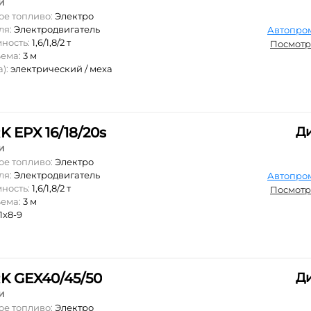
и
ое топливо:
Электро
ля:
Электродвигатель
Автопро
мность:
1,6/1,8/2 т
Посмотр
ъема:
3 м
а):
электрический / меха
 EPX 16/18/20s
Д
и
ое топливо:
Электро
ля:
Электродвигатель
Автопро
мность:
1,6/1,8/2 т
Посмотр
ъема:
3 м
1х8-9
K GEX40/45/50
Д
и
ое топливо:
Электро