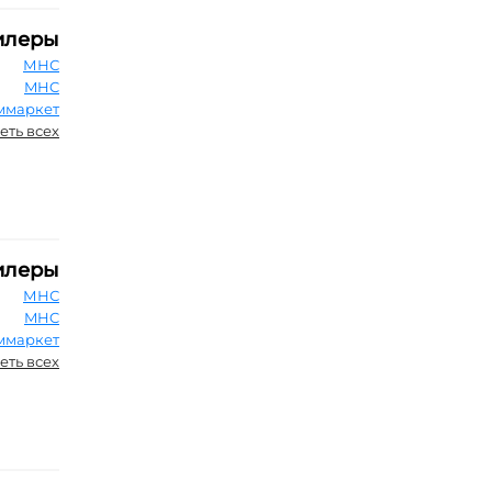
илеры
МНС
MHC
ммаркет
еть всех
илеры
МНС
MHC
ммаркет
еть всех