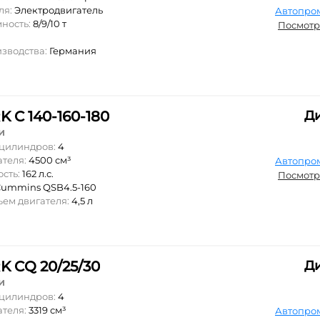
ля:
Электродвигатель
Автопро
мность:
8/9/10 т
Посмотр
изводства:
Германия
 C 140-160-180
Д
и
 цилиндров:
4
ателя:
4500 см³
Автопро
ость:
162 л.с.
Посмотр
ummins QSB4.5-160
ъем двигателя:
4,5 л
K CQ 20/25/30
Д
и
 цилиндров:
4
ателя:
3319 см³
Автопро