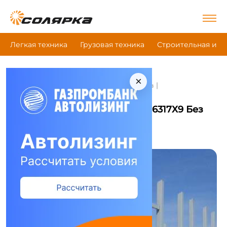
Легкая техника
Грузовая техника
Строительная и д
×
|
|
|
Главная
Грузовая техника
Сортиментовоз
Транслес 6317Х9 Без Г/М Т6321B
Сортиментовоз Транслес 6317Х9 Без
Г/М Т6321B
Сравнить