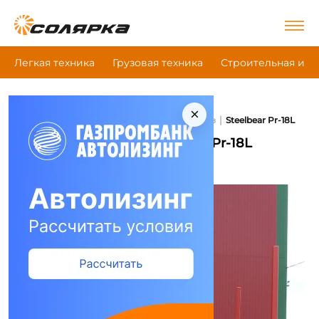
Легкая техника
Грузовая техника
Строительная и д
×
|
|
|
Главная
Грузовая техника
Сортиментовоз
Steelbear Pr-18L
Сортиментовоз Steelbear Pr-18L
Сравнить