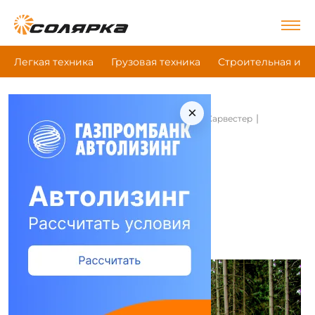
Легкая техника
Грузовая техника
Строительная и д
×
|
|
|
Главная
Сельскохозяйственная техника
Харвестер
Rottne H-20B
Харвестер Rottne H-20B
Сравнить