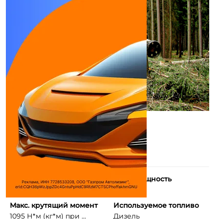
Количество цилиндров
Макс. мощность
6
254 л.с.
Макс. крутящий момент
Используемое топливо
1095 Н*м (кг*м) при ...
Дизель