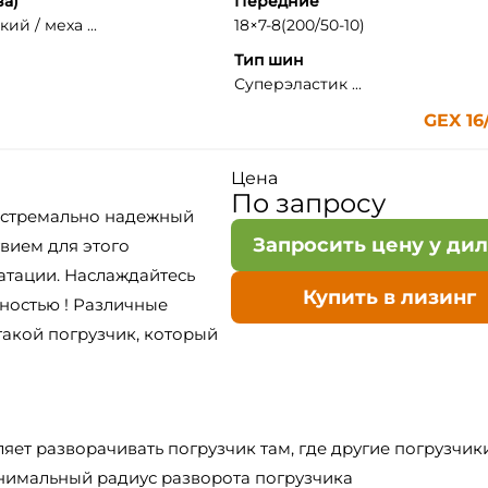
за)
Передние
ий / меха ...
18×7-8(200/50-10)
Тип шин
Суперэластик ...
GEX 16
Цена
По запросу
кстремально надежный
Запросить цену у ди
вием для этого
уатации. Наслаждайтесь
Купить в лизинг
ностью ! Различные
акой погрузчик, который
яет разворачивать погрузчик там, где другие погрузчик
минимальный радиус разворота погрузчика