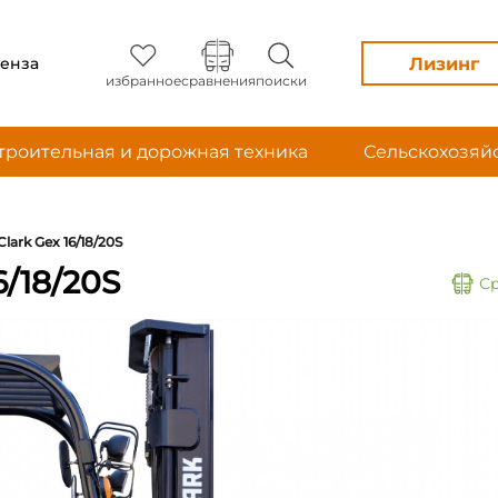
Лизинг
енза
избранное
сравнения
поиски
троительная и дорожная техника
Сельскохозяй
Clark Gex 16/18/20S
6/18/20S
С