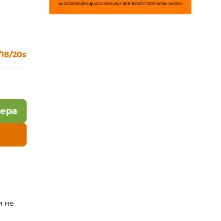
/18/20s
лера
и не