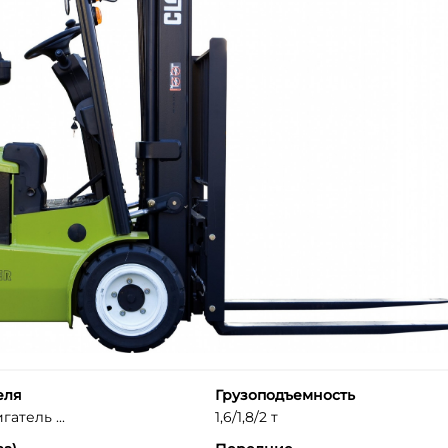
еля
Грузоподъемность
атель ...
1,6/1,8/2 т