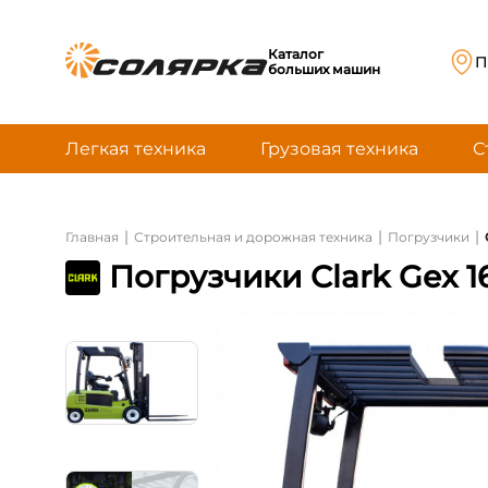
Каталог
П
больших машин
Легкая техника
Грузовая техника
С
|
|
|
Главная
Строительная и дорожная техника
Погрузчики
Погрузчики Clark Gex 1