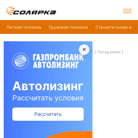
Легкая техника
Грузовая техника
Строительная и д
×
|
|
|
Главная
Строительная и дорожная техника
Погрузчики
Yale Erp13Vc
Погрузчики Yale Erp13Vc
Сравнить