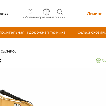
Лизинг
енза
избранное
сравнения
поиски
троительная и дорожная техника
Сельскохозяй
Cat 345 Gc
c
С