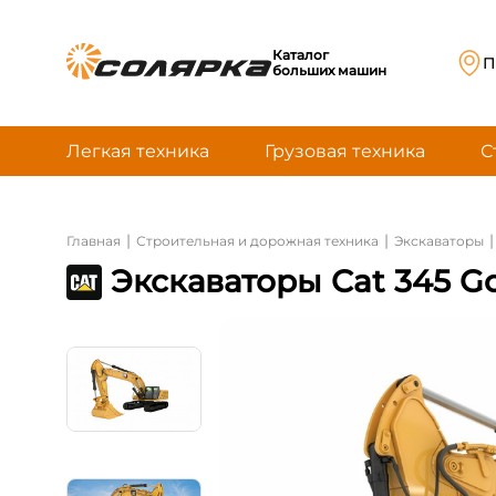
Каталог
П
больших машин
Легкая техника
Грузовая техника
С
|
|
|
Главная
Строительная и дорожная техника
Экскаваторы
Экскаваторы Cat 345 G