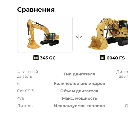
Сравнения
345 GC
6040 FS
4-тактный
Дизе
Тип двигателя
дизель
дви
6
Количество цилиндров
Cat C9.3
Объем двигателя
476
Макс. мощность
Дизель
Используемое топливо
Д