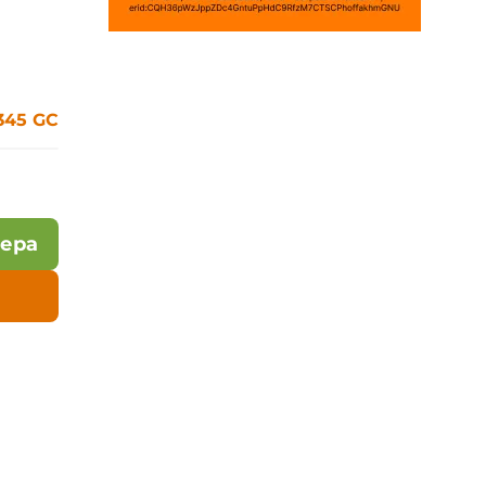
345 GC
лера