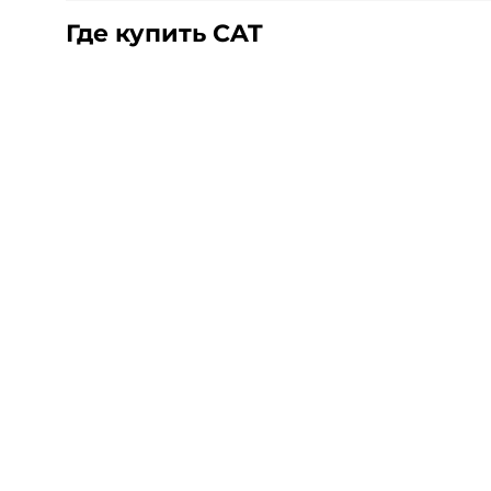
д 48Б
Где купить CAT