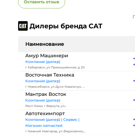
Оставить отзыв
П
Дилеры бренда CAT
Наименование
Амур Машинери
Компания (дилер)
г Хабаровск, ул Промышленная, д 20
Восточная Техника
Компания (дилер)
г Новосибирск, ул Дуси Ковальчук, д
1
Мантрак Восток
Компания (дилер)
Респ Коми, г Воркута, ул
Автозаводская, д 32
Автотехимпорт
Компания (дилер) | Сервис |
Магазин запчастей
г Нижний Новгород, ул Федосеенко,