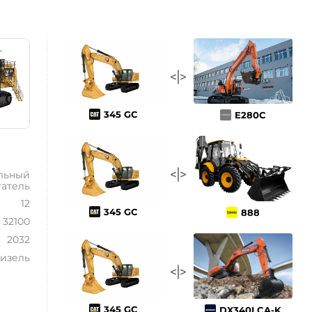
345 GC
E280C
льный
гатель
12
345 GC
888
32100
2032
изель
345 GC
DX340LCA-K