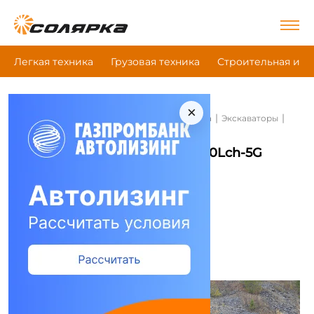
Легкая техника
Грузовая техника
Строительная и д
×
|
|
|
Главная
Строительная и дорожная техника
Экскаваторы
Hitachi Zx400Lch-5G
Экскаваторы Hitachi Zx400Lch-5G
Сравнить