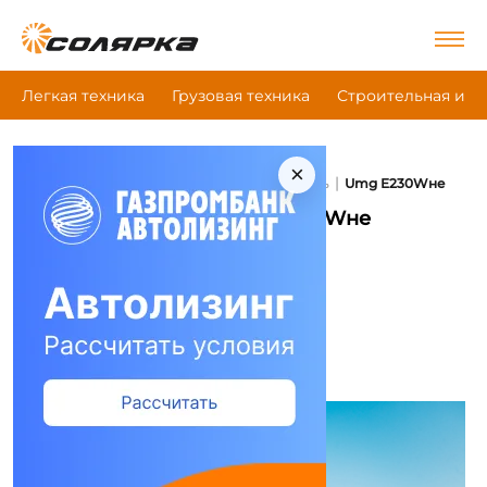
Легкая техника
Грузовая техника
Строительная и д
×
|
|
|
Главная
Грузовая техника
Перегружатель
Umg Е230Wнe
Перегружатель Umg Е230Wнe
Сравнить