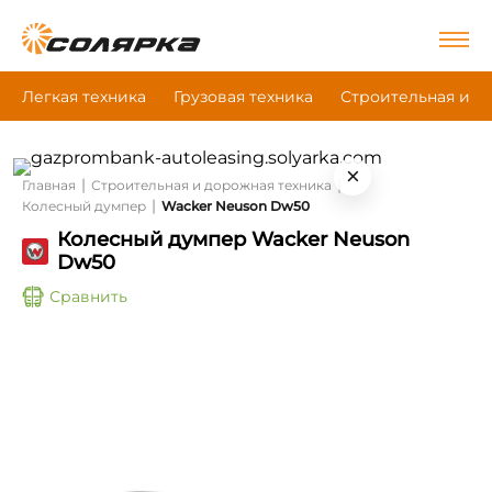
Легкая техника
Грузовая техника
Строительная и д
×
|
|
Главная
Строительная и дорожная техника
|
Колесный думпер
Wacker Neuson Dw50
Колесный думпер Wacker Neuson
Dw50
Сравнить