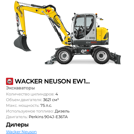
WACKER NEUSON EW100
Экскаваторы
Количество цилиндров:
4
Объем двигателя:
3621 см³
Макс. мощность:
75 л.с.
Используемое топливо:
Дизель
Двигатель:
Perkins 904J-E36TA
Дилеры
Wacker Neuson