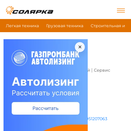
Легкая техника
Грузовая техника
Строительная и д
×
Главная
|
Все компании
|
Wacker Neuson
Wacker Neuson
Это моя компания
|
|
Компания (дилер)
Магазин запчастей
Сервис
Адрес и режим работы
г Москва, ул Грина, д 1 к 5
Пн-Пт с 09:00 до 20:00
+84951207063
zakaz@wacker-center.ru