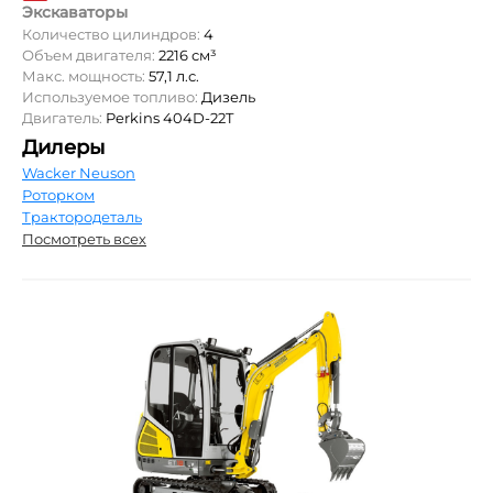
Экскаваторы
Количество цилиндров:
4
Объем двигателя:
2216 см³
Макс. мощность:
57,1 л.с.
Используемое топливо:
Дизель
Двигатель:
Perkins 404D-22T
Дилеры
Wacker Neuson
Роторком
Трактородеталь
Посмотреть всех