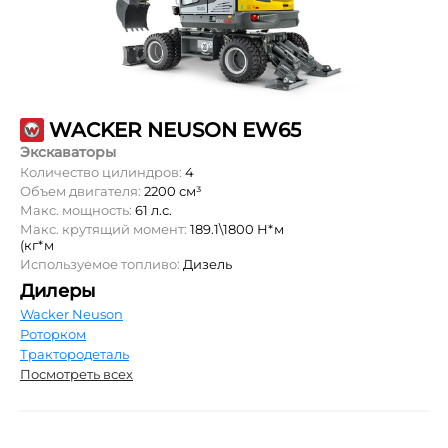
WACKER NEUSON EW65
Экскаваторы
Количество цилиндров:
4
Объем двигателя:
2200 см³
Макс. мощность:
61 л.с.
Макс. крутящий момент:
189.1\1800 Н*м
(кг*м
Используемое топливо:
Дизель
Дилеры
Wacker Neuson
Роторком
Трактородеталь
Посмотреть всех