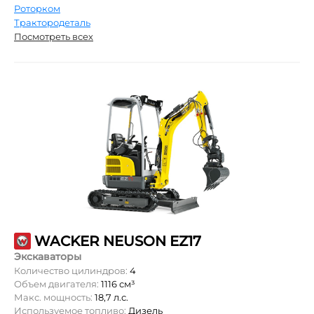
Роторком
Трактородеталь
Посмотреть всех
WACKER NEUSON EZ17
Экскаваторы
Количество цилиндров:
4
Объем двигателя:
1116 см³
Макс. мощность:
18,7 л.с.
Используемое топливо:
Дизель