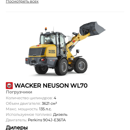
Посмотреть всех
WACKER NEUSON WL70
Погрузчики
Количество цилиндров:
4
Объем двигателя:
3621 см³
Макс. мощность:
135 л.с.
Используемое топливо:
Дизель
Двигатель:
Perkins 904J-E36TA
Дилеры