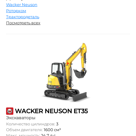
Wacker Neuson
Роторком
Трактородеталь
Посмотреть всех
WACKER NEUSON ET35
Экскаваторы
Количество цилиндров:
3
Объем двигателя:
1600 см³
Макс. мощность:
24,7 л.с.