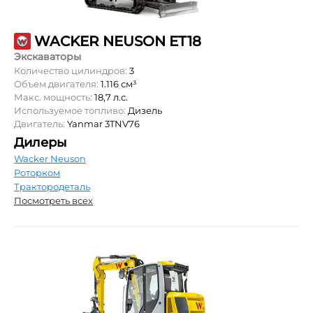
WACKER NEUSON ET18
Экскаваторы
Количество цилиндров:
3
Объем двигателя:
1.116 см³
Макс. мощность:
18,7 л.с.
Используемое топливо:
Дизель
Двигатель:
Yanmar 3TNV76
Дилеры
Wacker Neuson
Роторком
Трактородеталь
Посмотреть всех