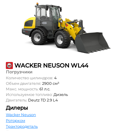
WACKER NEUSON WL44
Погрузчики
Количество цилиндров:
4
Объем двигателя:
2900 см³
Макс. мощность:
61 л.с.
Используемое топливо:
Дизель
Двигатель:
Deutz TD 2.9 L4
Дилеры
Wacker Neuson
Роторком
Трактородеталь