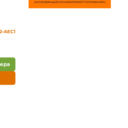
2-AEC1
лера