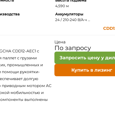
емность
Высота подъема
4,590 м
изводства
Аккумуляторы
24 / 210-240 В/А·ч ...
CDD1
Цена
По запросу
GCHA CDD12-AEC1 с
Запросить цену у ди
 паллет с грузами
ских, промышленных и
Купить в лизинг
и помощи рукоятки-
беспечивает долгую
но приводным мотором AC
сокой мобильностью и
 компоненты выполнены