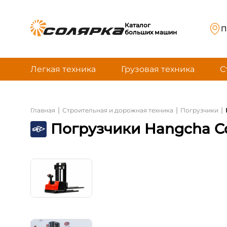
Каталог
П
больших машин
Легкая техника
Грузовая техника
С
|
|
|
Главная
Строительная и дорожная техника
Погрузчики
Погрузчики Hangcha Cd