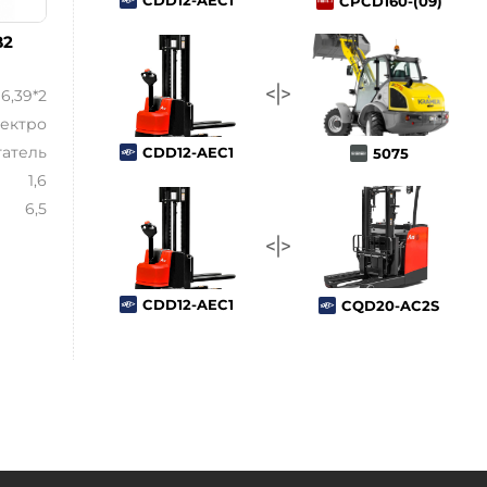
CDD12-AEC1
CPCD160-(09)
B2
6,39*2
ектро
атель
CDD12-AEC1
5075
1,6
6,5
CDD12-AEC1
CQD20-AC2S