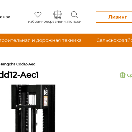
Лизинг
енза
избранное
сравнения
поиски
троительная и дорожная техника
Сельскохозяй
Hangcha Cdd12-Aec1
d12-Aec1
С