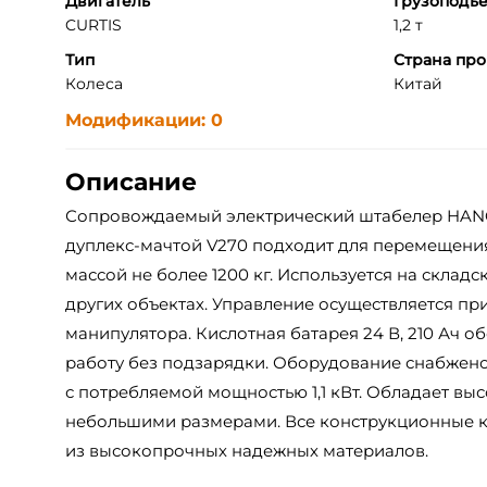
Двигатель
Грузоподъ
CURTIS
1,2 т
Тип
Страна про
Колеса
Китай
Модификации: 0
Описание
Сопровождаемый электрический штабелер HAN
дуплекс-мачтой V270 подходит для перемещения
массой не более 1200 кг. Используется на склад
других объектах. Управление осуществляется пр
манипулятора. Кислотная батарея 24 В, 210 Ач о
работу без подзарядки. Оборудование снабже
с потребляемой мощностью 1,1 кВт. Обладает вы
небольшими размерами. Все конструкционные
из высокопрочных надежных материалов.