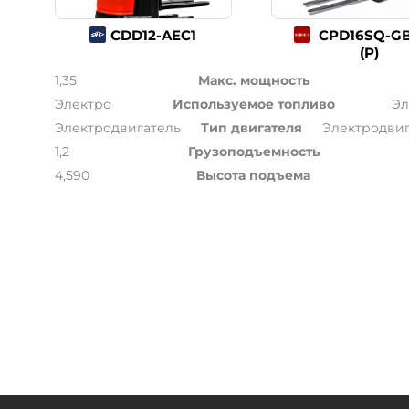
CDD12-AEC1
CPD16SQ-G
(P)
1,35
Макс. мощность
Электро
Используемое топливо
Эл
Электродвигатель
Тип двигателя
Электродвиг
1,2
Грузоподъемность
4,590
Высота подъема