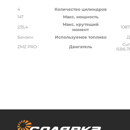
4
Количество цилиндров
147
Макс. мощность
Макс. крутящий
235,4
1087
момент
Бензин
Используемое топливо
Д
Cu
ZMZ PRO
Двигатель
ISB6.7