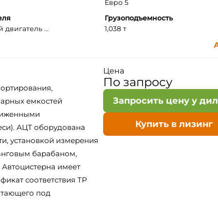
Евро 5
еля
Грузоподъемность
двигатель ...
1,038 т
А
Цена
По запросу
портирования,
Запросить цену у ди
нарных емкостей
сжиженными
Купить в лизинг
еси). АЦТ оборудована
и, установкой измерения
анговым барабаном,
 Автоцистерна имеет
фикат соответствия ТР
ботающего под