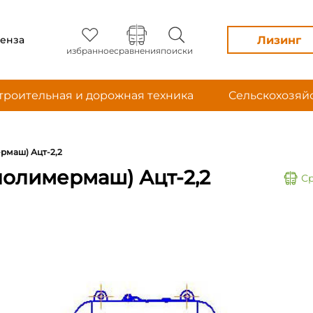
Лизинг
енза
избранное
сравнения
поиски
троительная и дорожная техника
Сельскохозяй
рмаш) Ацт-2,2
полимермаш) Ацт-2,2
С