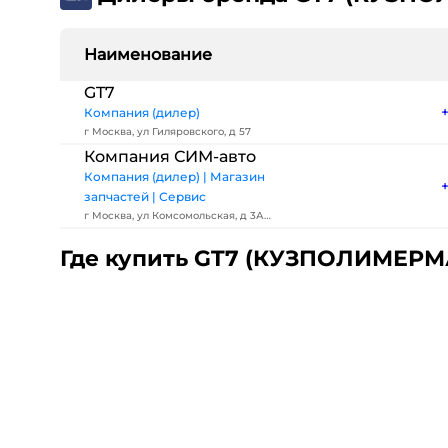
Наименование
GT7
Компания (дилер)
г Москва, ул Гиляровского, д 57
Компания СИМ-авто
Компания (дилер) | Магазин
запчастей | Сервис
г Москва, ул Комсомольская, д 3А
стр 2
Где купить GT7 (КУЗПОЛИМЕР