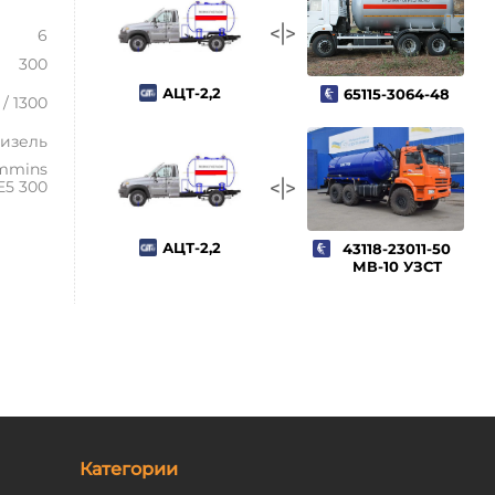
6
300
АЦТ-2,2
65115-3064-48
 / 1300
изель
mmins
E5 300
АЦТ-2,2
43118-23011-50
МВ-10 УЗСТ
Категории