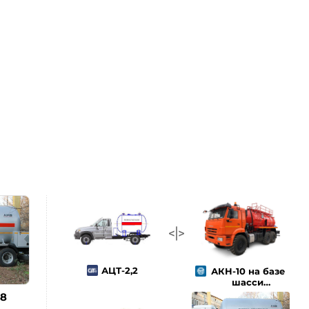
АЦТ-2,2
АКН-10 на базе
шасси
«КАМАЗ-43118»
48