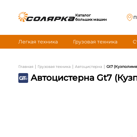
Каталог
П
больших машин
Легкая техника
Грузовая техника
С
|
|
|
Главная
Грузовая техника
Автоцистерна
Gt7 (Кузполиме
Автоцистерна Gt7 (Куз