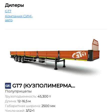
Дилеры
GT7
Компания СИМ-
авто
GT7 (КУЗПОЛИМЕРМАШ) ППБ-45
Полуприцепы
Грузоподъемность:
45,300 т
Длина:
12-16,5 м
Габаритная ширина:
2500 мм
Число осей:
3/12+1