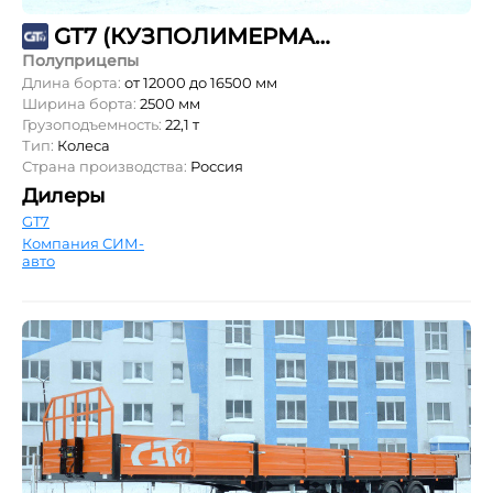
GT7 (КУЗПОЛИМЕРМАШ) ППБ-22
Полуприцепы
Длина борта:
от 12000 до 16500 мм
Ширина борта:
2500 мм
Грузоподъемность:
22,1 т
Тип:
Колеса
Страна производства:
Россия
Дилеры
GT7
Компания СИМ-
авто