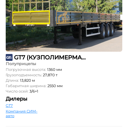
GT7 (КУЗПОЛИМЕРМАШ) ППБ-28
Полуприцепы
Погрузочная высота:
1360 мм
Грузоподъемность:
27,870 т
Длина:
13,820 м
Габаритная ширина:
2550 мм
Число осей:
3/6+1
Дилеры
GT7
Компания СИМ-
авто