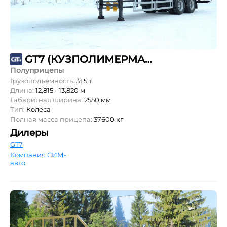
GT7 (КУЗПОЛИМЕРМАШ) ППБ-26
Полуприцепы
Грузоподъемность:
31,5 т
Длина:
12,815 - 13,820 м
Габаритная ширина:
2550 мм
Тип:
Колеса
Полная масса прицепа:
37600 кг
Дилеры
GT7
Компания СИМ-
авто