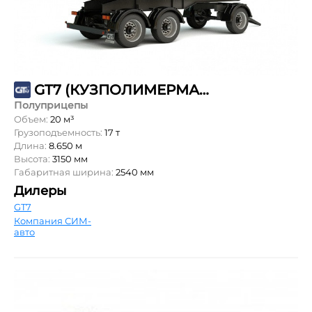
GT7 (КУЗПОЛИМЕРМАШ) ПC-20
Полуприцепы
Объем:
20 м³
Грузоподъемность:
17 т
Длина:
8.650 м
Высота:
3150 мм
Габаритная ширина:
2540 мм
Дилеры
GT7
Компания СИМ-
авто