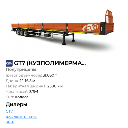
GT7 (КУЗПОЛИМЕРМАШ) ППБ-31
Полуприцепы
Грузоподъемность:
31,050 т
Длина:
12-16,5 м
Габаритная ширина:
2500 мм
Число осей:
3/6+1
Тип:
Колеса
Дилеры
GT7
Компания СИМ-
авто