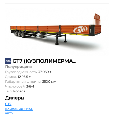
GT7 (КУЗПОЛИМЕРМАШ) ППБ-37
Полуприцепы
Грузоподъемность:
37,050 т
Длина:
12-16,5 м
Габаритная ширина:
2500 мм
Число осей:
3/6+1
Тип:
Колеса
Дилеры
GT7
Компания СИМ-
авто