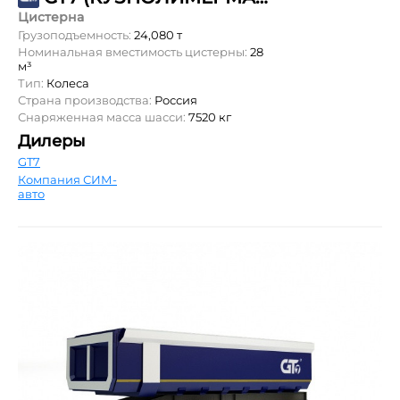
Цистерна
Грузоподъемность:
24,080 т
Номинальная вместимость цистерны:
28
м³
Тип:
Колеса
Страна производства:
Россия
Снаряженная масса шасси:
7520 кг
Дилеры
GT7
Компания СИМ-
авто