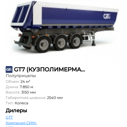
GT7 (КУЗПОЛИМЕРМАШ) ППС-24
Полуприцепы
Объем:
24 м³
Длина:
7.850 м
Высота:
3150 мм
Габаритная ширина:
2540 мм
Тип:
Колеса
Дилеры
GT7
Компания СИМ-