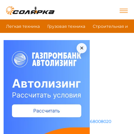
Легкая техника
Грузовая техника
Строительная и д
×
Главная
|
Все компании
|
GT7
GT7
Это моя компания
Компания (дилер)
Адрес и режим работы
г Москва, ул Гиляровского, д 57
Пн-Пт с 09:00 до 20:00
+79268008020
in@gt7.ru