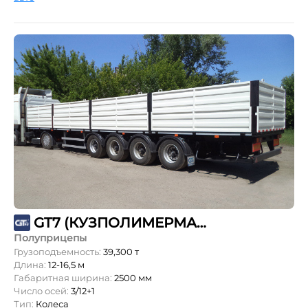
GT7 (КУЗПОЛИМЕРМАШ) ППБ-40
Полуприцепы
Грузоподъемность:
39,300 т
Длина:
12-16,5 м
Габаритная ширина:
2500 мм
Число осей:
3/12+1
Тип:
Колеса