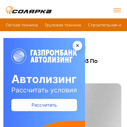
Легкая техника
Грузовая техника
Строительная и д
×
|
|
|
Главная
Грузовая техника
Полуприцепы
Чмзап 99903 По Спецификации 100-02
Полуприцепы Чмзап 99903 По
Спецификации 100-02
Сравнить