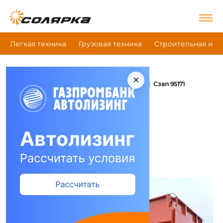
Легкая техника
Грузовая техника
Строительная и д
×
|
|
|
Главная
Грузовая техника
Полуприцепы
Сзап 95171
Полуприцепы Сзап 95171
Сравнить