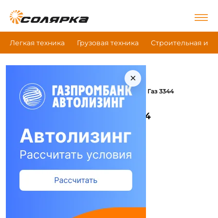
Легкая техника
Грузовая техника
Строительная и д
×
|
|
Главная
Грузовая техника
|
Автомобили-вездеходы, снегоболотоходы
Газ 3344
Автомобили-вездеходы,
снегоболотоходы Газ 3344
Сравнить