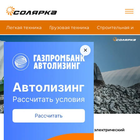
Легкая техника
Грузовая техника
Строительная и д
×
|
|
Главная
Новости
Гибрид на гусеницах: ДСТ‑Урал представил электрический
трактор‑бульдозер D12E
26-06-2026 в 12:00