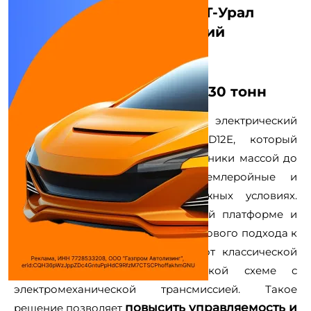
Гибрид на гусеницах: ДСТ‑Урал
представил электрический
трактор‑бульдозер D12E
#ДСТ-УРАЛ
Новый игрок в классе до 30 тонн
ДСТ‑Урал вывел на рынок электрический
гибридный трактор‑бульдозер D12E, который
относится к классу гусеничной техники массой до
30 тонн и рассчитан на землеройные и
планировочные работы в сложных условиях.
Машина построена на гусеничной платформе и
стала для завода демонстрацией нового подхода к
силовой установке — перехода от классической
механики к дизель‑электрической схеме с
электромеханической трансмиссией. Такое
повысить управляемость и
решение позволяет