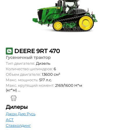
DEERE 9RT 470
Гусеничный трактор
Тип двигателя:
Дизель
Количество цилиндров:
6
Объем двигателя:
13600 см³
Макс. мощность:
517 л.с.
Макс. крутящий момент:
2169/1600 Н*м
(кг*м) ...
Дилеры
Джон Дир Русь
АСТ
Ставхолдинг