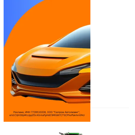
DEERE 9RX 490
Гусеничный трактор
Тип двигателя:
Дизель
Количество цилиндров:
6
Объем двигателя:
13600 см³
Макс. мощность:
539 л.с.
Макс. крутящий момент:
2262/1600 Н*м
(кг*м) ...
Дилеры
Джон Дир Русь
АСТ
Ставхолдинг
Посмотреть всех