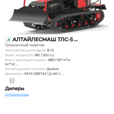
АЛТАЙЛЕСМАШ ТЛС-5 «БАРНАУЛЕЦ»
Гусеничный трактор
Количество цилиндров:
8 / 6
Макс. мощность:
180 / 200 л.с.
Макс. крутящий момент:
883 / 927 Н*м
(кг*м) ...
Используемое топливо:
Дизель
Двигатель:
ЯМЗ-238ГМ2 / Д-461-1 ...
Дилеры
Алтайлесмаш