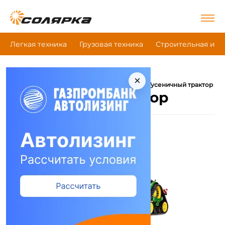
Легкая техника
Грузовая техника
Строительная и д
×
|
|
Главная
Сельскохозяйственная техника
Гусеничный трактор
Гусеничный трактор