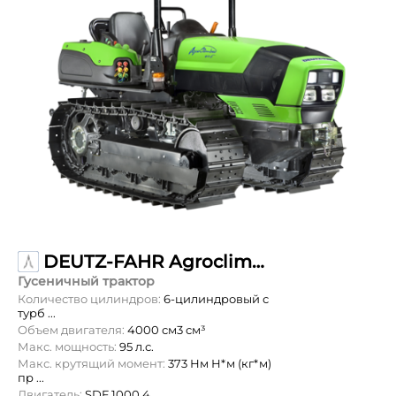
DEUTZ-FAHR Agroclimber 410F
Гусеничный трактор
Количество цилиндров:
6-цилиндровый с
турб ...
Объем двигателя:
4000 см3 см³
Макс. мощность:
95 л.с.
Макс. крутящий момент:
373 Нм Н*м (кг*м)
пр ...
Двигатель:
SDF 1000.4