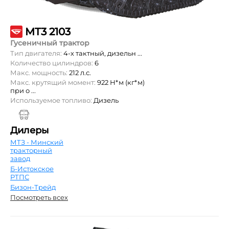
MT3 2103
Гусеничный трактор
Тип двигателя:
4-х тактный, дизельн ...
Количество цилиндров:
6
Макс. мощность:
212 л.с.
Макс. крутящий момент:
922 Н*м (кг*м)
при о ...
Используемое топливо:
Дизель
Дилеры
МТЗ - Минский
тракторный
завод
Б-Истокское
РТПС
Бизон-Трейд
Посмотреть всех