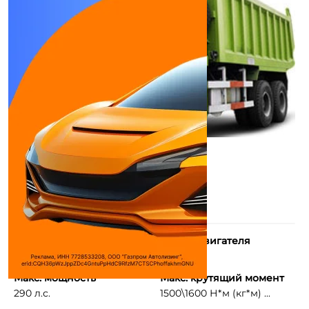
Количество цилиндров
Объем двигателя
6
9726 см³
Макс. мощность
Макс. крутящий момент
290 л.с.
1500\1600 Н*м (кг*м) ...