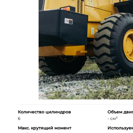
Количество цилиндров
Объем дви
6
- см³
Макс. крутящий момент
Используе