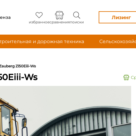
Лизинг
енза
избранное
сравнения
поиски
троительная и дорожная техника
Сельскохозяй
Zauberg Zl50Eiii-Ws
0Eiii-Ws
С