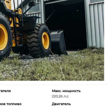
гателя
Макс. мощность
220,26 л.с.
мое топливо
Двигатель