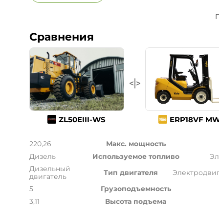
П
Сравнения
ZL50EIII-WS
ERP18VF M
220,26
Макс. мощность
Дизель
Используемое топливо
Эл
Дизельный
Тип двигателя
Электродвиг
двигатель
5
Грузоподъемность
3,11
Высота подъема