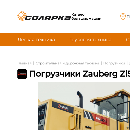
Каталог
П
больших машин
Легкая техника
Грузовая техника
С
|
|
|
Главная
Строительная и дорожная техника
Погрузчики
Погрузчики Zauberg Zl5