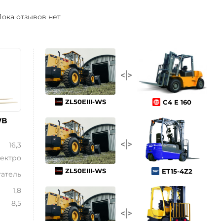
ока отзывов нет
ZL50EIII-WS
C4 E 160
WB
16,3
ектро
ZL50EIII-WS
ET15-4Z2
атель
1,8
8,5