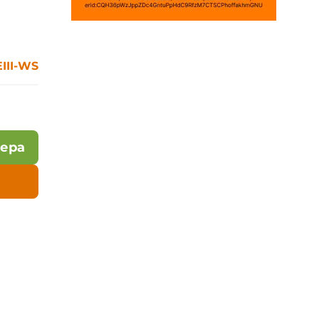
III-WS
лера