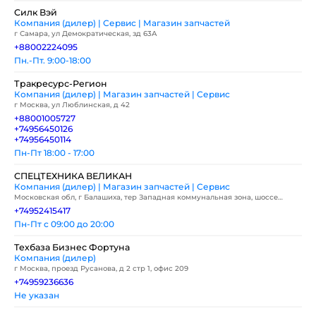
Силк Вэй
Компания (дилер) | Сервис | Магазин запчастей
г Самара, ул Демократическая, зд 63А
+88002224095
Пн.-Пт. 9:00-18:00
Тракресурс-Регион
Компания (дилер) | Магазин запчастей | Сервис
г Москва, ул Люблинская, д 42
+88001005727
+74956450126
+74956450114
Пн-Пт 18:00 - 17:00
СПЕЦТЕХНИКА ВЕЛИКАН
Компания (дилер) | Магазин запчастей | Сервис
Московская обл, г Балашиха, тер Западная коммунальная зона, шоссе
Энтузиастов, влд 2
+74952415417
Пн-Пт с 09:00 до 20:00
Техбаза Бизнес Фортуна
Компания (дилер)
г Москва, проезд Русанова, д 2 стр 1, офис 209
+74959236636
Не указан