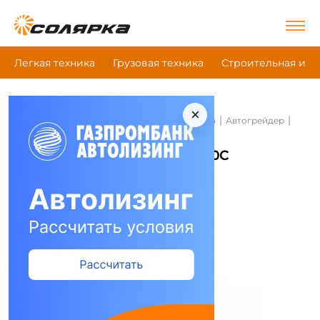
Легкая техника
Грузовая техника
Строительная и д
×
|
|
|
Главная
Строительная и дорожная техника
Автогрейдер
Xgma Xg3200C
Автогрейдер Xgma Xg3200C
Сравнить