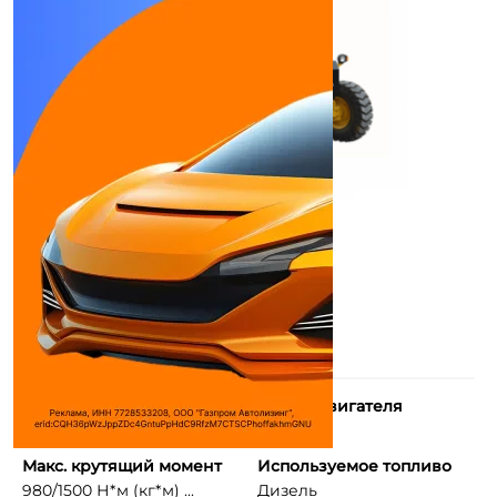
Количество цилиндров
Объем двигателя
6
125 см³
Макс. крутящий момент
Используемое топливо
980/1500 Н*м (кг*м) ...
Дизель