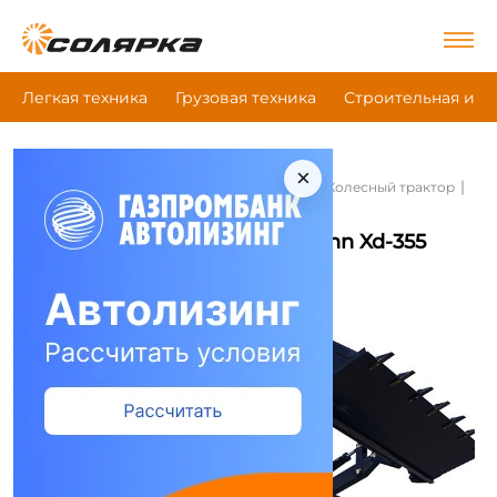
Легкая техника
Грузовая техника
Строительная и д
×
|
|
|
Главная
Сельскохозяйственная техника
Колесный трактор
Catmann Xd-355
Колесный трактор Catmann Xd-355
Сравнить