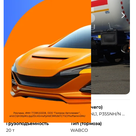
Объем
Борт (из чего)
42 м³
P460NH/NL1, P355NH/N ...
Грузоподъемность
Тип (тормоза)
20 т
WABCO