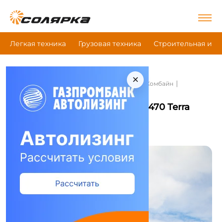
Легкая техника
Грузовая техника
Строительная и д
×
|
|
|
Главная
Сельскохозяйственная техника
Комбайн
Grimme Varitron 470 Terra Trac
Комбайн Grimme Varitron 470 Terra
Trac
Сравнить