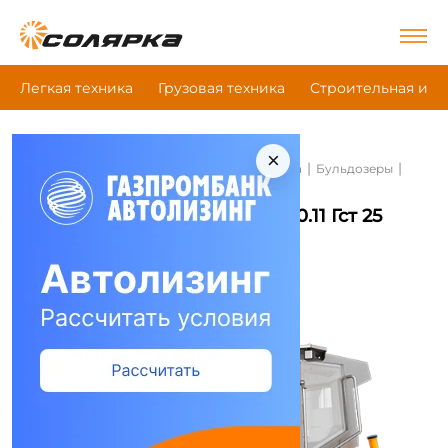
Легкая техника
Грузовая техника
Строительная и д
×
|
|
|
Главная
Строительная и дорожная техника
Бульдозеры
Дст-Урал Тм10.11 Гст 25 (D25)
Бульдозеры Дст-Урал Тм10.11 Гст 25
(D25)
Сравнить