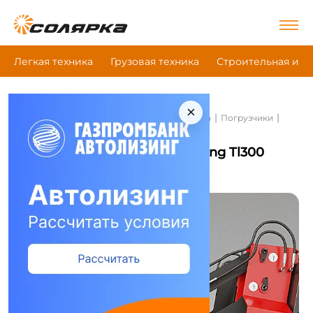
Легкая техника
Грузовая техника
Строительная и д
×
|
|
|
Главная
Строительная и дорожная техника
Погрузчики
Red Engineering Tl300
Погрузчики Red Engineering Tl300
Сравнить