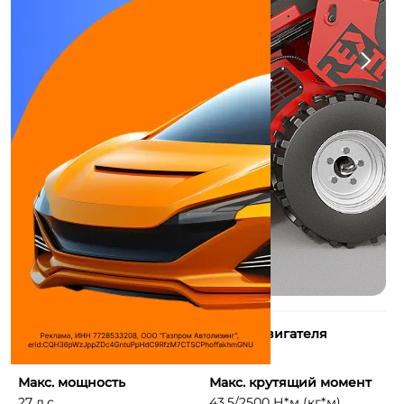
Количество цилиндров
Объем двигателя
2
688 см³
Макс. мощность
Макс. крутящий момент
27 л.с.
43,5/2500 Н*м (кг*м) ...