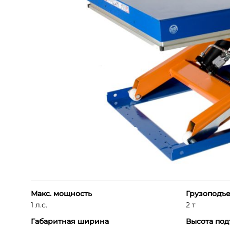
Макс. мощность
Грузоподъ
1 л.с.
2 т
Габаритная ширина
Высота по