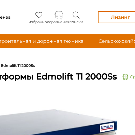
Лизинг
енза
избранное
сравнения
поиски
троительная и дорожная техника
Сельскохозяй
Edmolift Tl 2000Ss
формы Edmolift Tl 2000Ss
С