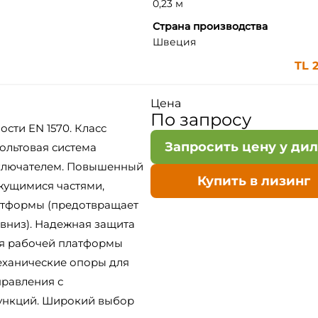
0,23 м
Страна производства
Швеция
TL 
Цена
По запросу
сти EN 1570. Класс
Запросить цену у ди
ольтовая система
ыключателем. Повышенный
Купить в лизинг
жущимися частями,
атформы (предотвращает
вниз). Надежная защита
ия рабочей платформы
еханические опоры для
правления с
ункций. Широкий выбор