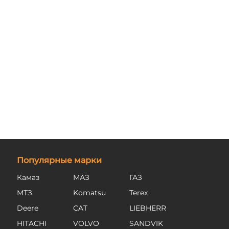
Популярные марки
Камаз
МАЗ
ГАЗ
МТЗ
Komatsu
Terex
Deere
CAT
LIEBHERR
HITACHI
VOLVO
SANDVIK