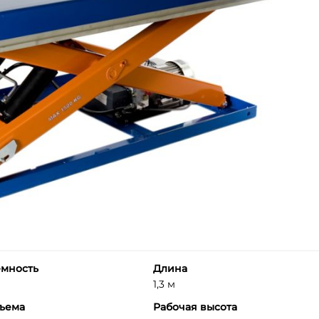
емность
Длина
1,3 м
дъема
Рабочая высота