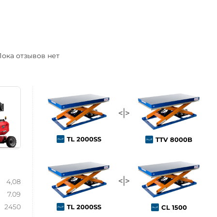
ока отзывов нет
TL 2000SS
TTV 8000B
4,08
7.09
2450
TL 2000SS
CL 1500