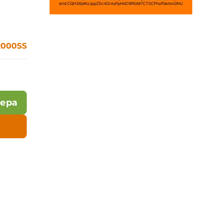
2000SS
лера