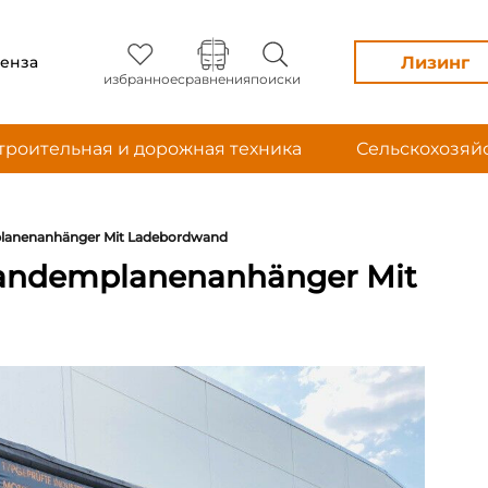
Лизинг
енза
избранное
сравнения
поиски
троительная и дорожная техника
Сельскохозяй
anenanhänger Mit Ladebordwand
andemplanenanhänger Mit