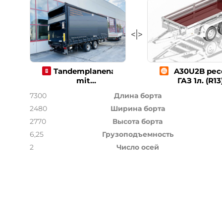
Tandemplanenanhänger
A30U2B рес
mit
ГАЗ 1л. (R13
Ladebordwand
7300
Длина борта
2480
Ширина борта
2770
Высота борта
6,25
Грузоподъемность
2
Число осей