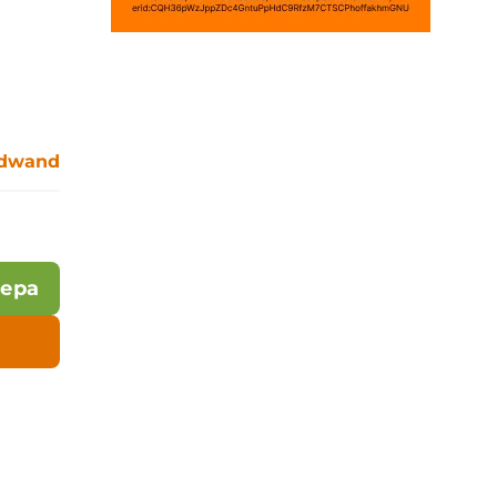
rdwand
лера