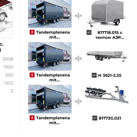
Tandemplanenanhänger
817718.015 с
mit
тентом АЭРО
Ladebordwand
200 см
с.
)
3008
1950
300
Tandemplanenanhänger
H 3621-2.25
mit
1,612
Ladebordwand
2
Tandemplanenanhänger
81773G.021
mit
Ladebordwand