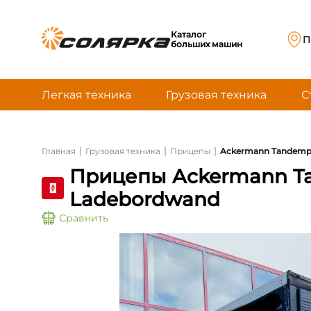
Каталог
П
больших машин
Легкая техника
Грузовая техника
С
|
|
|
Главная
Грузовая техника
Прицепы
Ackermann Tandempl
Прицепы Ackermann T
Ladebordwand
Сравнить