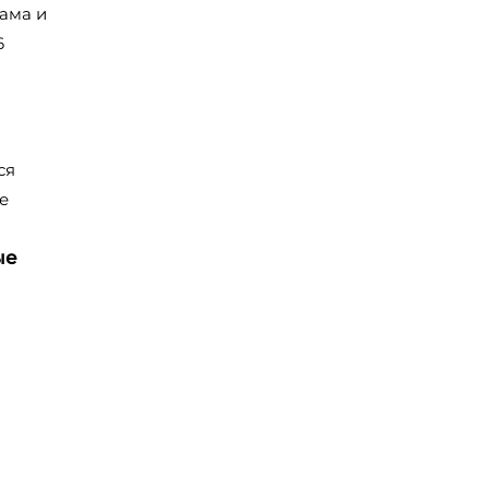
ама и
6
а
ся
е
ые