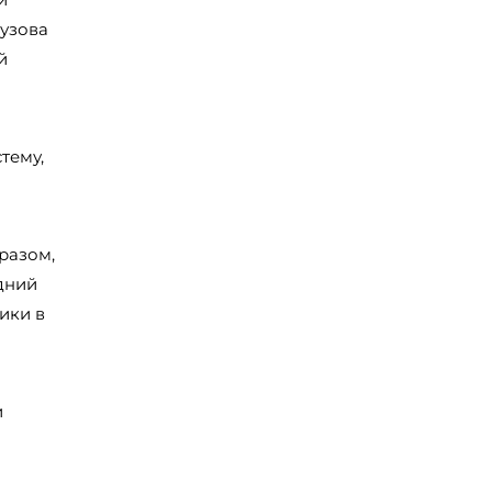
кузова
й
тему,
разом,
дний
ики в
и