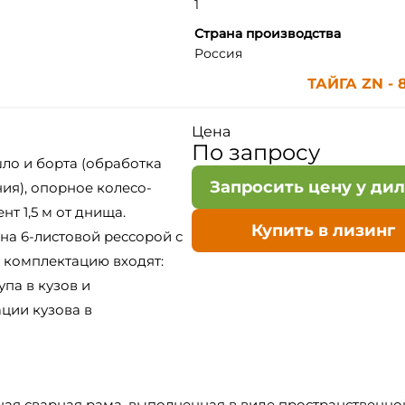
1
Страна производства
Россия
ТАЙГА ZN - 8
Цена
По запросу
ло и борта (обработка
Запросить цену у ди
ия), опорное колесо-
т 1,5 м от днища.
Купить в лизинг
на 6-листовой рессорой с
 комплектацию входят:
упа в кузов и
ции кузова в
ная сварная рама, выполненная в виде пространственно