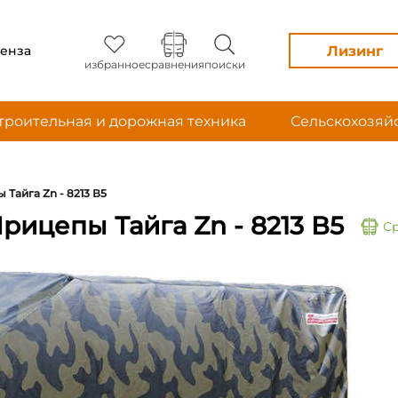
Лизинг
енза
избранное
сравнения
поиски
троительная и дорожная техника
Сельскохозяй
Тайга Zn - 8213 В5
ицепы Тайга Zn - 8213 В5
С