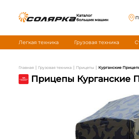
Каталог
П
больших машин
Легкая техника
Грузовая техника
С
|
|
|
Главная
Грузовая техника
Прицепы
Курганские Прицепы 
Прицепы Курганские Пр