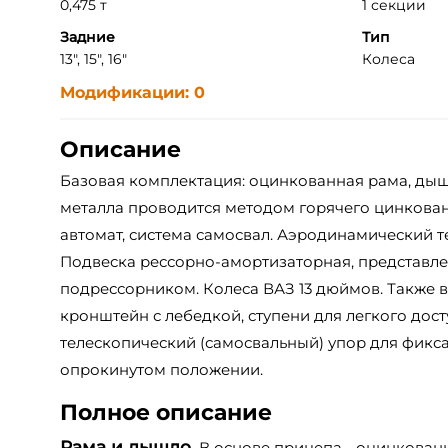
0,475 т
1 секции
Задние
Тип
13", 15", 16"
Колеса
Модификации: 0
Описание
Базовая комплектация: оцинкованная рама, дыш
металла проводится методом горячего цинкован
автомат, система самосвал. Аэродинамический тен
Подвеска рессорно-амортизаторная, представле
подрессорником. Колеса ВАЗ 13 дюймов. Также в
кронштейн с лебедкой, ступени для легкого дост
телескопический (самосвальный) упор для фикса
опрокинутом положении.
Полное описание
Рама и дышло.
В основе прицепа - оцинкован