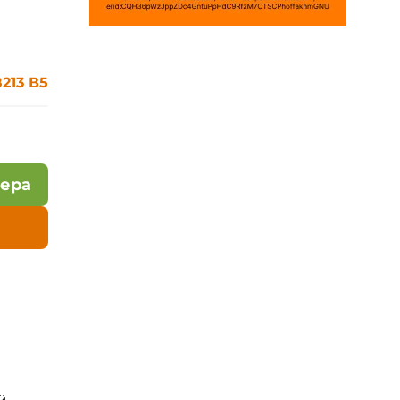
213 В5
лера
й