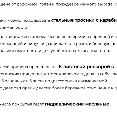
ищена от дорожной грязи и преждевременного выхода и
стальные тросики с караб
ении можно использовать
снимая борта.
для экономии топлива, оснащен дверьми в передней и 
в-молний и липучки (защищает от грязи), и боковую дв
росики имеют петли для удобного натягивания тента.
6-листовой рессорой с
еска прицепа представлена
рганских прицепов», которая зарекомендовала себя ка
: 3 основных и 3 листа подрессорника с изменяемой
то дает ряд преимуществ: более бережное отношение к гр
гидравлические масляные
ного покрытия гасят