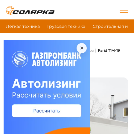
Легкая техника
Грузовая техника
Строительная и д
×
|
|
|
Главная
Коммунальная техника
Мусоровоз
Farid Т1М-19
Мусоровоз Farid Т1М-19
Сравнить