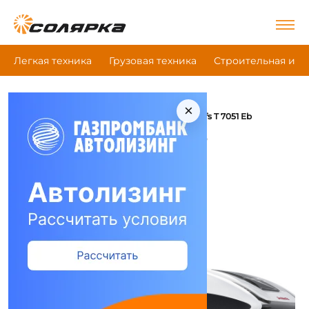
Легкая техника
Грузовая техника
Строительная и д
×
|
|
|
Главная
Легкая техника
Кэмпер
Dethleffs T 7051 Eb
Кэмпер Dethleffs T 7051 Eb
Сравнить