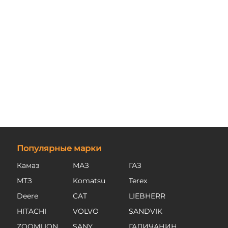
Популярные марки
Камаз
МАЗ
ГАЗ
МТЗ
Komatsu
Terex
Deere
CAT
LIEBHERR
HITACHI
VOLVO
SANDVIK
ZOOMLION
SANY
ГАЛИЧАНИН