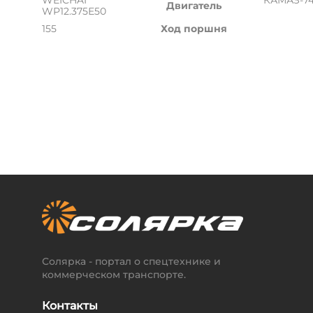
WEICHAI
КАМАЗ-74
Двигатель
WP12.375Е50
155
Ход поршня
Солярка - портал о спецтехнике и
коммерческом транспорте.
Контакты