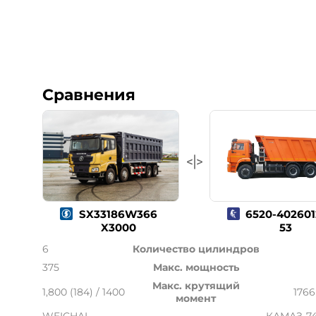
Сравнения
SX33186W366
6520-402601
X3000
53
6
Количество цилиндров
375
Макс. мощность
Макс. крутящий
1,800 (184) / 1400
1766
момент