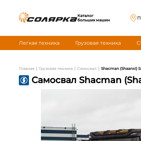
Каталог
П
больших машин
Легкая техника
Грузовая техника
С
|
|
|
Главная
Грузовая техника
Самосвал
Shacman (Shaanxi) 
Самосвал Shacman (Sha