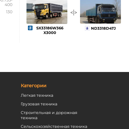
0.735-
400
130
SX33186W366
ND3318D47J
X3000
Категории
Легкая техника
Грузовая техника
Строительная и дорожная
техника
Сельскохозяйственная техника