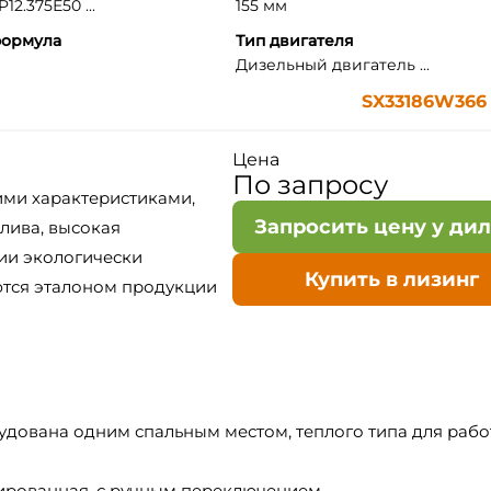
2.375Е50 ...
155 мм
формула
Тип двигателя
Дизельный двигатель ...
SX33186W366
Цена
По запросу
ими характеристиками,
Запросить цену у ди
лива, высокая
рии экологически
Купить в лизинг
ются эталоном продукции
удована одним спальным местом, теплого типа для рабо
ированная, с ручным переключением