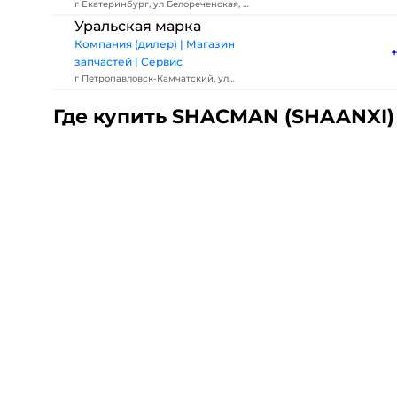
г Екатеринбург, ул Белореченская, д
4
Уральская марка
Компания (дилер) | Магазин
запчастей | Сервис
г Петропавловск-Камчатский, ул
Вулканная, д 48, офис 9
Где купить SHACMAN (SHAANXI)