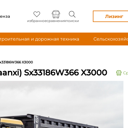
Лизинг
енза
избранное
сравнения
поиски
троительная и дорожная техника
Сельскохозяй
Sx33186W366 X3000
anxi) Sx33186W366 X3000
С