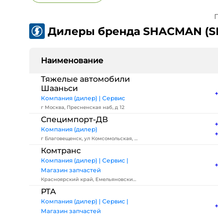
П
Дилеры бренда SHACMAN (S
Наименование
Тяжелые автомобили
Шааньси
Компания (дилер) | Сервис
г Москва, Пресненская наб, д 12
Специмпорт-ДВ
Компания (дилер)
г Благовещенск, ул Комсомольская, д
89
Комтранс
Компания (дилер) | Сервис |
Магазин запчастей
Красноярский край, Емельяновский
р-н, деревня Творогово
РТА
Компания (дилер) | Сервис |
Магазин запчастей