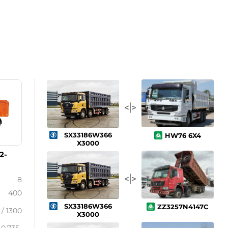
SX33186W366
HW76 6X4
X3000
2-
8
400
SX33186W366
ZZ3257N4147C
 / 1300
X3000