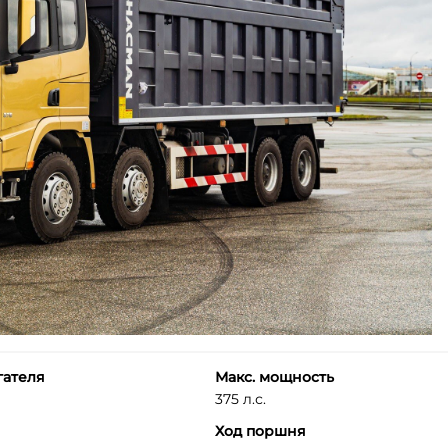
гателя
Макс. мощность
375 л.с.
Ход поршня