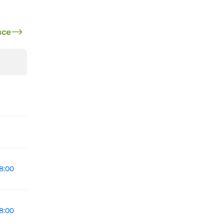
все
8:00
8:00