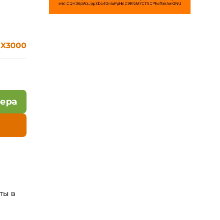
 X3000
лера
ты в