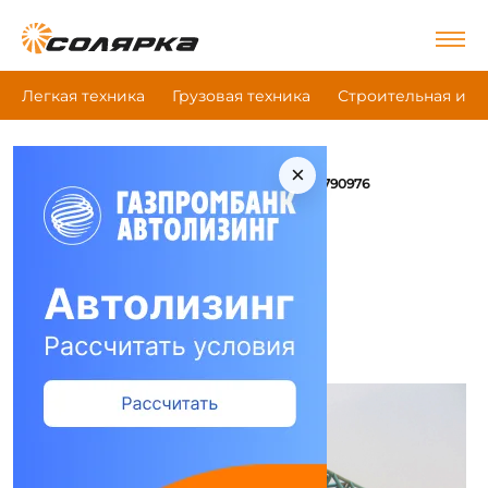
Легкая техника
Грузовая техника
Строительная и д
×
|
|
|
Главная
Грузовая техника
Шасси
Мзкт 790976
Шасси Мзкт 790976
Сравнить