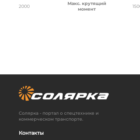
Макс. крутящий
2000
150
момент
Солярка - портал о спецтехнике и
коммерческом транспорте.
Контакты