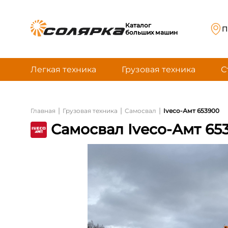
Каталог
П
больших машин
Легкая техника
Грузовая техника
С
|
|
|
Главная
Грузовая техника
Самосвал
Iveco-Амт 653900
Самосвал Iveco-Амт 65