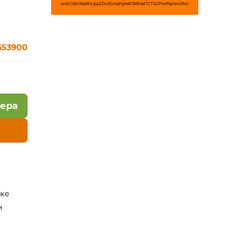
653900
лера
ске
м