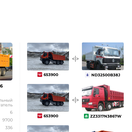
653900
ND32500B38J
6
льный
гатель
6
653900
ZZ3317N3867W
9700
336