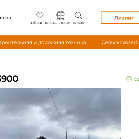
Лизинг
енза
избранное
сравнения
поиски
троительная и дорожная техника
Сельскохозяй
3900
С