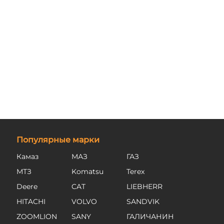
Популярные марки
Камаз
МАЗ
ГАЗ
МТЗ
Komatsu
Terex
Deere
CAT
LIEBHERR
HITACHI
VOLVO
SANDVIK
ZOOMLION
SANY
ГАЛИЧАНИН