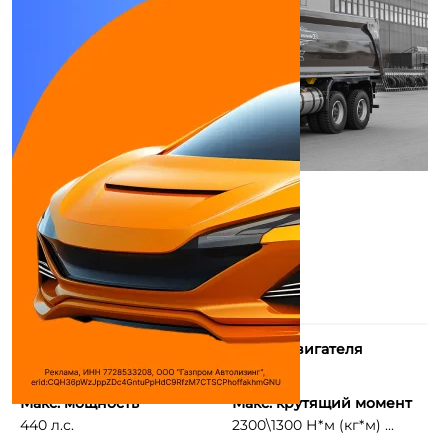
Количество цилиндров
Объем двигателя
6
12700 см³
Макс. мощность
Макс. крутящий момент
440 л.с.
2300\1300 Н*м (кг*м) ...