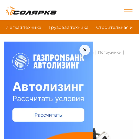
Легкая техника
Грузовая техника
Строительная и д
×
|
|
|
Главная
Строительная и дорожная техника
Погрузчики
Earthforce S18
Погрузчики Earthforce S18
Сравнить