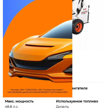
Количество цилиндров
Объем двигателя
4
2197 см³
Макс. мощность
Используемое топливо
48,8 л.с.
Дизель