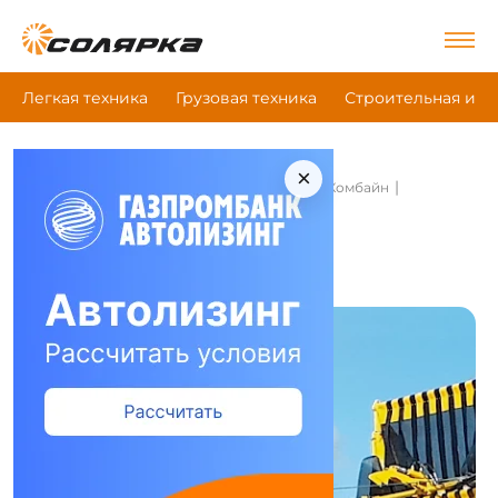
Легкая техника
Грузовая техника
Строительная и д
×
|
|
|
Главная
Сельскохозяйственная техника
Комбайн
Ropa Keiler 2
Комбайн Ropa Keiler 2
Сравнить