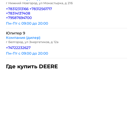
г Нижний Новгород, ул Монастырка, д 21Б
+78312313166
+78312561717
+78314137408
+79587694700
Пн-Пт с 09:00 до 20:00
Юпитер 9
Компания (дилер)
г Белгород, ул Энергетиков, д 12а
+74722232627
Пн-Пт с 09:00 до 20:00
Где купить DEERE