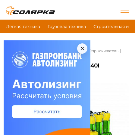
Легкая техника
Грузовая техника
Строительная и д
×
|
|
|
Главная
Сельскохозяйственная техника
Опрыскиватель
Deere R4140I
Опрыскиватель Deere R4140I
Сравнить