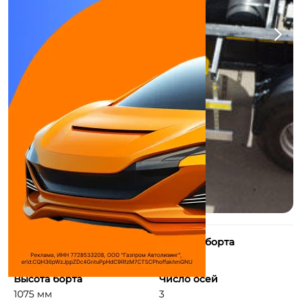
Длина борта
Ширина борта
6110 мм
2500 мм
Высота борта
Число осей
1075 мм
3