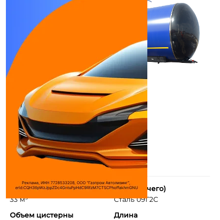
Объем
Борт (из чего)
33 м³
Сталь 09Г2С
Объем цистерны
Длина