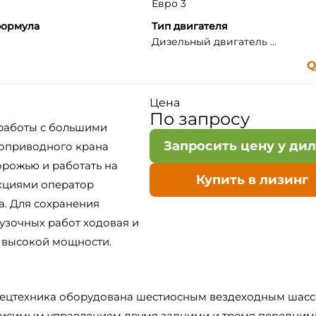
Евро 3
формула
Тип двигателя
Дизельный двигатель ...
Q
Цена
По запросу
 работы с большими
Запросить цену у ди
ноприводного крана
рожью и работать на
Купить в лизинг
нкциями оператор
а. Для сохранения
узочных работ ходовая и
 высокой мощности.
пецтехника оборудована шестиосным вездеходным шасс
висимым управлением двумя задними и тремя передним