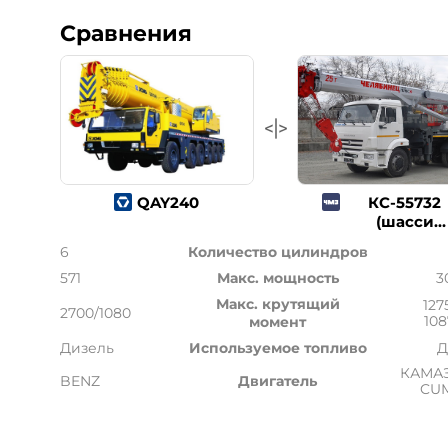
Сравнения
QAY240
КС-55732
(шасси
КАМАЗ-6511
6
Количество цилиндров
571
Макс. мощность
3
Макс. крутящий
127
2700/1080
108
момент
Дизель
Используемое топливо
Д
КАМАЗ
BENZ
Двигатель
CU