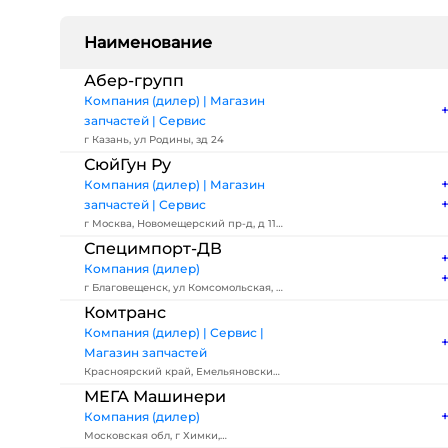
Наименование
Абер-групп
Компания (дилер) | Магазин
запчастей | Сервис
г Казань, ул Родины, зд 24
СюйГун Ру
Компания (дилер) | Магазин
запчастей | Сервис
г Москва, Новомещерский пр-д, д 11
стр 1
Специмпорт-ДВ
Компания (дилер)
г Благовещенск, ул Комсомольская, д
89
Комтранс
Компания (дилер) | Сервис |
Магазин запчастей
Красноярский край, Емельяновский
р-н, деревня Творогово
МЕГА Машинери
Компания (дилер)
Московская обл, г Химки,