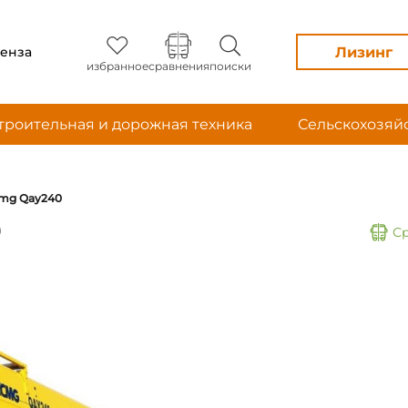
Лизинг
енза
избранное
сравнения
поиски
троительная и дорожная техника
Сельскохозяй
mg Qay240
0
С