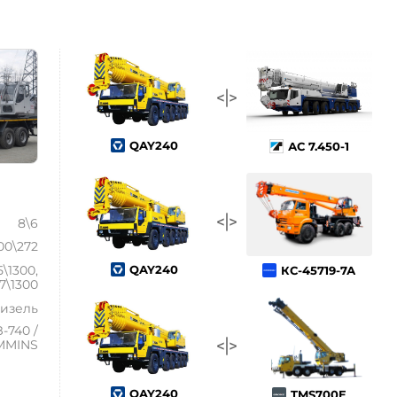
QAY240
АС 7.450-1
5)
8\6
00\272
5\1300,
QAY240
КС-45719-7А
7\1300
изель
-740 /
MMINS
QAY240
TMS700E