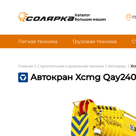
Каталог
П
больших машин
Легкая техника
Грузовая техника
С
|
|
|
Главная
Строительная и дорожная техника
Автокран
Xc
Автокран Xcmg Qay24