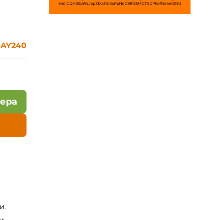
AY240
лера
и.
и