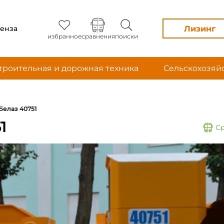
Лизинг
енза
избранное
сравнения
поиски
троительная и дорожная техника
Сельскохозяй
Белаз 40751
1
С