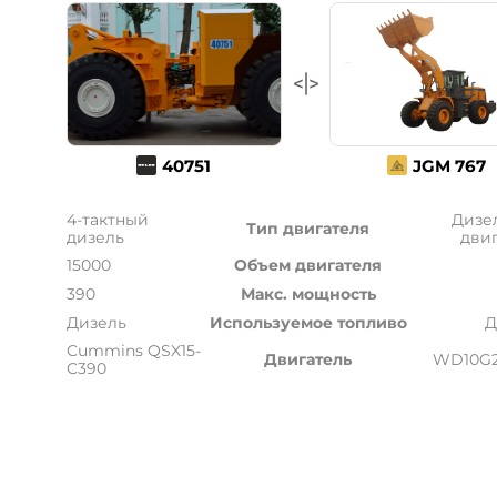
40751
JGM 767
4-тактный
Дизе
Тип двигателя
дизель
дви
15000
Объем двигателя
390
Макс. мощность
Дизель
Используемое топливо
Д
Cummins QSX15-
Двигатель
WD10G2
C390