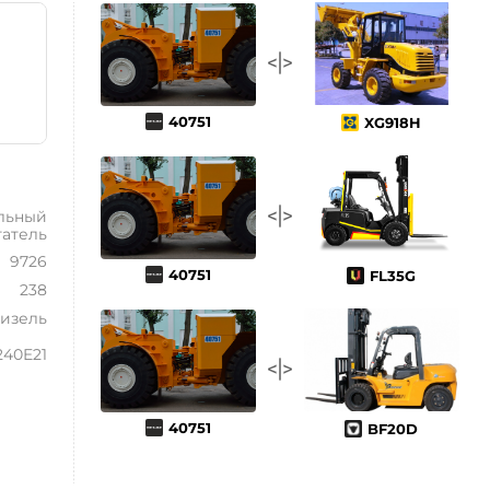
40751
XG918H
льный
гатель
9726
40751
FL35G
238
изель
40E21
40751
BF20D