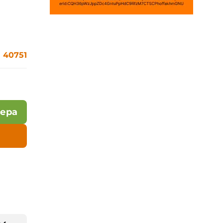
40751
лера