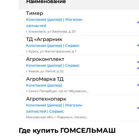
Наименование
Тимер
Компания (дилер) | Магазин
запчастей
г Ульяновск, ул Хваткова, д 20
ТД «Аграрник
Компания (дилер) | Сервис
г Курск, ул Магистральная, д 1
Агрокомплект
Компания (дилер) | Сервис
г Киров, ул Лепсе, д 22
АгроМарка ТД
Компания (дилер)
г Санкт-Петербург, пр-кт Обуховской
Обороны, д 271 литера А
Агротехнопарк
Компания (дилер) | Магазин
запчастей | Сервис
Московская обл, г Подольск, поселок
Железнодорожный, ул Большая
Где купить ГОМСЕЛЬМАШ
Серпуховская, д 202в, офис 315