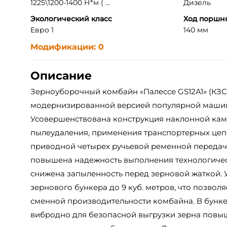
1225\1200-1400 Н*м ( ...
Дизель
Экологический класс
Ход поршн
Евро 1
140 мм
Модификации: 0
Описание
Зерноуборочный комбайн «Палессе GS12A1» (КЗС-
модернизированной версией популярной машин
Усовершенствована конструкция наклонной кам
пылеудаления, применения транспортерных цепе
приводной четырех ручьевой ременной передач
повышена надежность выполнения технологичес
снижена запыленность перед зерновой жаткой. 
зернового бункера до 9 куб. метров, что позвол
сменной производительности комбайна. В бунке
вибродно для безопасной выгрузки зерна повы