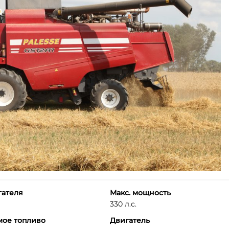
гателя
Макс. мощность
330 л.с.
мое топливо
Двигатель