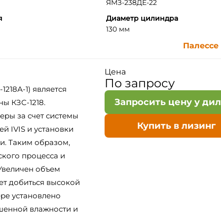
ЯМЗ-238ДЕ-22
я
Диаметр цилиндра
130 мм
Палессе 
Цена
По запросу
1218А-1) является
Запросить цену у ди
ы КЗС-1218.
еры за счет системы
Купить в лизинг
й IVIS и установки
и. Таким образом,
кого процесса и
Увеличен объем
яет добиться высокой
ре установлено
шенной влажности и