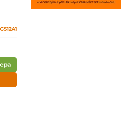
GS12A1
лера