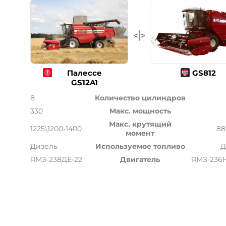
Палессе
GS812
GS12A1
8
Количество цилиндров
330
Макс. мощность
Макс. крутящий
1225\1200-1400
88
момент
Дизель
Используемое топливо
Д
ЯМЗ-238ДЕ-22
Двигатель
ЯМЗ-236Н