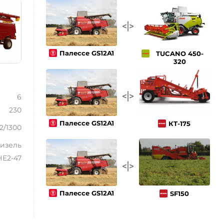
Палессе GS12A1
TUCANO 450-
320
6
230
Палессе GS12A1
КТ-175
2/1300
изель
Е2-47
Палессе GS12A1
SF150