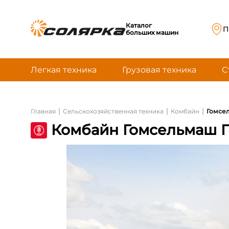
Каталог
П
больших машин
Легкая техника
Грузовая техника
С
|
|
|
Главная
Сельскохозяйственная техника
Комбайн
Гомсел
Комбайн Гомсельмаш П