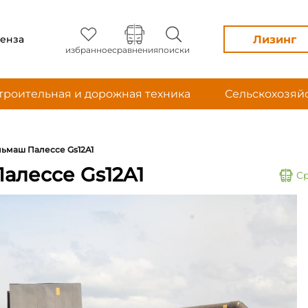
Лизинг
енза
избранное
сравнения
поиски
троительная и дорожная техника
Сельскохозяй
ьмаш Палессе Gs12A1
алессе Gs12A1
С