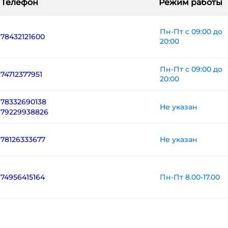
Телефон
Режим работы
Пн-Пт с 09:00 до
+78432121600
20:00
Пн-Пт с 09:00 до
+74712377951
20:00
+78332690138
Не указан
+79229938826
Не указан
+78126333677
Пн-Пт 8.00-17.00
+74956415164