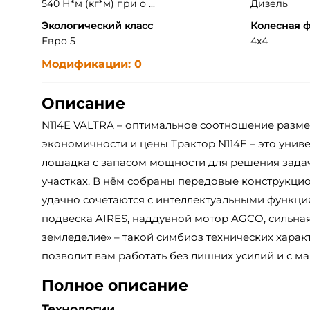
540 Н*м (кг*м) при о ...
Дизель
Экологический класс
Колесная 
Евро 5
4x4
Модификации: 0
Описание
N114E VALTRA – оптимальное соотношение разме
экономичности и цены Трактор N114E – это унив
лошадка с запасом мощности для решения зада
участках. В нём собраны передовые конструкци
удачно сочетаются с интеллектуальными функц
подвеска AIRES, наддувной мотор AGCO, сильная
земледелие» – такой симбиоз технических харак
позволит вам работать без лишних усилий и с м
Полное описание
Технологии