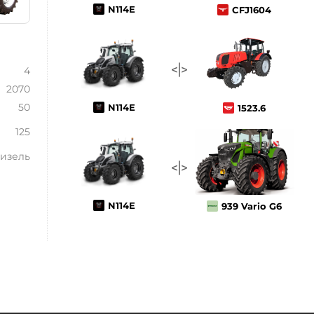
N114E
CFJ1604
4
2070
50
N114E
1523.6
125
изель
N114E
939 Vario G6