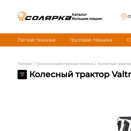
Каталог
П
больших машин
Легкая техника
Грузовая техника
С
|
|
Главная
Сельскохозяйственная техника
Колесный тракто
Колесный трактор Valtr