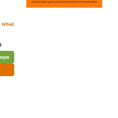
N114E
₽
лера