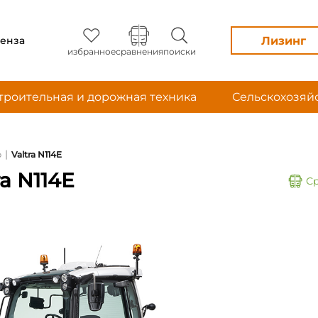
Лизинг
енза
избранное
сравнения
поиски
троительная и дорожная техника
Сельскохозяй
|
р
Valtra N114E
a N114E
С