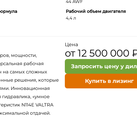
44 AWF
формула
Рабочий объем двигателя
4,4 л
Цена
от 12 500 000 
ров, мощности,
ерсальная рабочая
Запросить цену у ди
ч на самых сложных
онные решения, которые
Купить в лизинг
иями. Инновационная
 гидравлика, «умное
теристик N114E VALTRA
аксимальной отдачей.